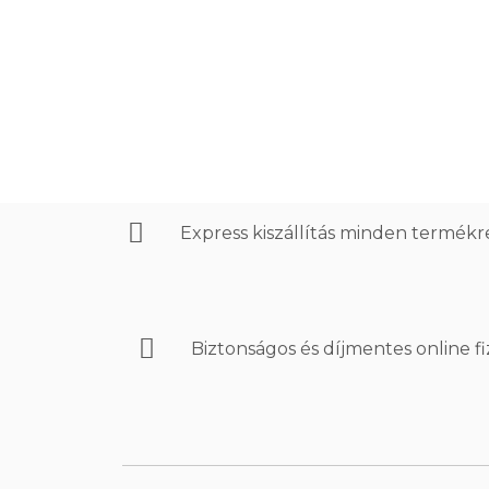
Express kiszállítás minden termék
Biztonságos és díjmentes online f