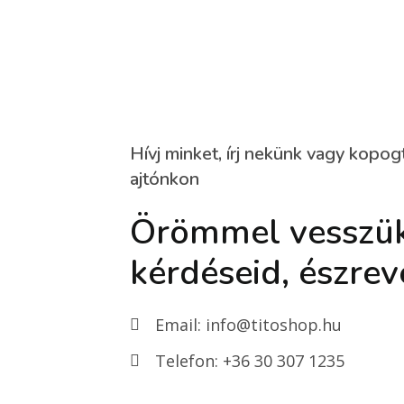
Hívj minket, írj nekünk vagy kopog
ajtónkon
Örömmel vesszük
kérdéseid, észrev
Email: info@titoshop.hu
Telefon: +36 30 307 1235