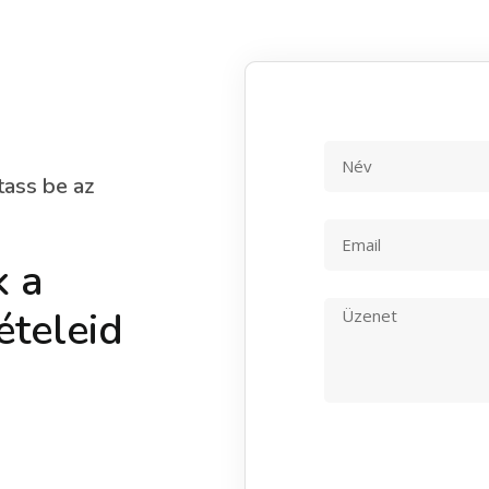
Full
Name
tass be az
Email
 a
Write
ételeid
Us