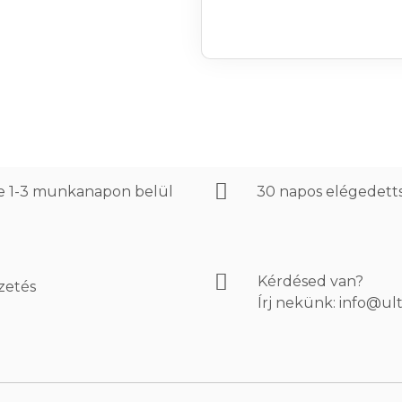
re 1-3 munkanapon belül
30 napos elégedett
Kérdésed van?
izetés
Írj nekünk: info@ul