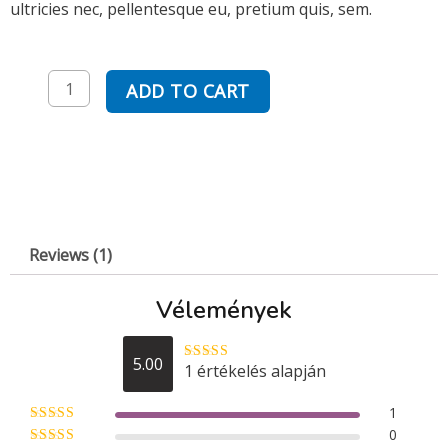
ultricies nec, pellentesque eu, pretium quis, sem.
Ultrabrush
ADD TO CART
quantity
Reviews (1)
Vélemények
5.00
1 értékelés alapján
Rated
5
out
of 5
1
0
Rated
5
out
of 5