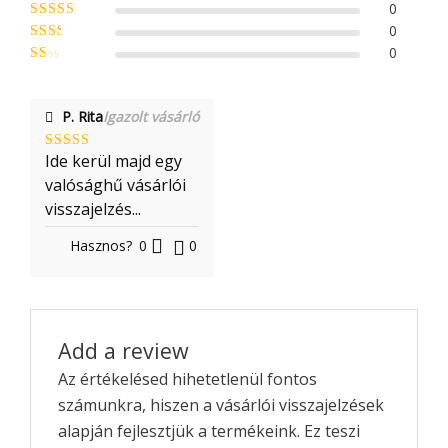
0
Rated
4
out of 5
0
Rated
3
out of 5
0
Rate
d
2
Ra
out
te
of 5
d
P. Rita
Igazolt vásárló
1
ou
t
of
Ide kerül majd egy
Rated
5
out
5
of 5
valósághű vásárlói
visszajelzés...
Hasznos?
0
0
Add a review
Az értékelésed hihetetlenül fontos
számunkra, hiszen a vásárlói visszajelzések
alapján fejlesztjük a termékeink. Ez teszi