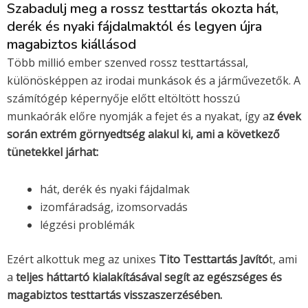
Szabadulj meg a rossz testtartás okozta hát,
derék és nyaki fájdalmaktól és legyen újra
magabiztos kiállásod
Több millió ember szenved rossz testtartással,
különösképpen az irodai munkások és a járművezetők. A
számítógép képernyője előtt eltöltött hosszú
munkaórák előre nyomják a fejet és a nyakat, így a
z évek
során extrém görnyedtség alakul ki, ami a következő
tünetekkel járhat:
hát, derék és nyaki fájdalmak
izomfáradság, izomsorvadás
légzési problémák
Ezért alkottuk meg az unixes
Tito Testtartás Javító
t, ami
a
teljes háttartó kialakításával segít az egészséges és
magabiztos testtartás visszaszerzésében.