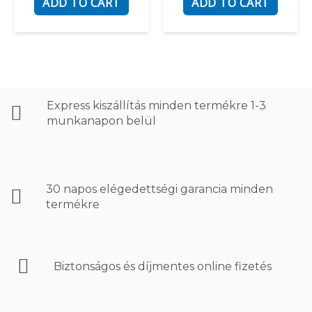
ADD TO CART
ADD TO CART
5
Express kiszállítás minden termékre 1-3
munkanapon belül
30 napos elégedettségi garancia minden
termékre
Biztonságos és díjmentes online fizetés