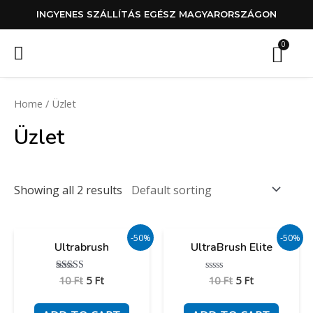
Skip
INGYENES SZÁLLÍTÁS EGÉSZ MAGYARORSZÁGON
to
Ko
Menü
content
0
UltraBrush Elite
Vásárlói vélemények
Home
/ Üzlet
Üzlet
Showing all 2 results
Original
Current
Original
Current
-50%
-50%
Ultrabrush
UltraBrush Elite
price
price
price
price
was:
is:
was:
is:
10 Ft.
5 Ft.
10 Ft.
5 Ft.
10
Ft
5
Ft
10
Ft
5
Ft
Rated
Rated
5
0
out of 5
out
of